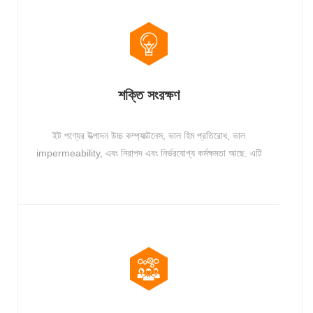
শক্তি সংরক্ষণ
ইট পণ্যের উত্পাদন উচ্চ কম্প্যাক্টনেস, ভাল হিম প্রতিরোধ, ভাল
impermeability, এবং নিরাপদ এবং নির্ভরযোগ্য কর্মক্ষমতা আছে. এটি
সব ধরণের উচ্চ শক্তি এবং উচ্চ মানের সাধারণ কংক্রিট ব্লক, ফ্লাই অ্যাশ
ব্লক, বর্জ্য স্ল্যাগ ব্লক এবং আরও অনেক কিছু উত্পাদন করার জন্য
উপযুক্ত। পুরো ব্লক উত্পাদন লাইন স্বয়ংক্রিয়, উত্পাদন সময় সংরক্ষণ এবং
উত্পাদন দক্ষতা উন্নত।