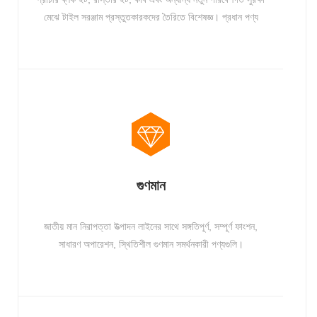
মেঝে টাইল সরঞ্জাম প্রস্তুতকারকদের তৈরিতে বিশেষজ্ঞ। প্রধান পণ্য
বিনামূল্যে প্লেট ইট মেশিন সিরিজ, স্বয়ংক্রিয় ব্লক গঠন মেশিন সিরিজ,
স্ট্যাটিক প্রেস ইট মেশিন সিরিজ, ইট মেশিন অক্জিলিয়ারী সরঞ্জাম, ইত্যাদি
সমস্ত প্রদেশ জুড়ে রপ্তানি, অনেক দেশে রপ্তানি হয়.
গুণমান
জাতীয় মান নিরাপত্তা উত্পাদন লাইনের সাথে সঙ্গতিপূর্ণ, সম্পূর্ণ ফাংশন,
সাধারণ অপারেশন, স্থিতিশীল গুণমান সমর্থনকারী পণ্যগুলি।