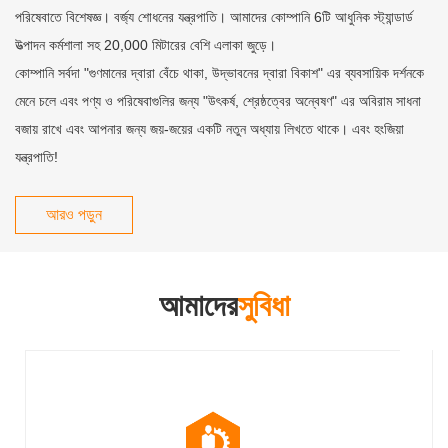
পরিষেবাতে বিশেষজ্ঞ। বর্জ্য শোধনের যন্ত্রপাতি। আমাদের কোম্পানি 6টি আধুনিক স্ট্যান্ডার্ড
উত্পাদন কর্মশালা সহ 20,000 মিটারের বেশি এলাকা জুড়ে।
কোম্পানি সর্বদা "গুণমানের দ্বারা বেঁচে থাকা, উদ্ভাবনের দ্বারা বিকাশ" এর ব্যবসায়িক দর্শনকে
মেনে চলে এবং পণ্য ও পরিষেবাগুলির জন্য "উৎকর্ষ, শ্রেষ্ঠত্বের অন্বেষণ" এর অবিরাম সাধনা
বজায় রাখে এবং আপনার জন্য জয়-জয়ের একটি নতুন অধ্যায় লিখতে থাকে। এবং হংজিয়া
যন্ত্রপাতি!
আরও পড়ুন
আমাদের
সুবিধা