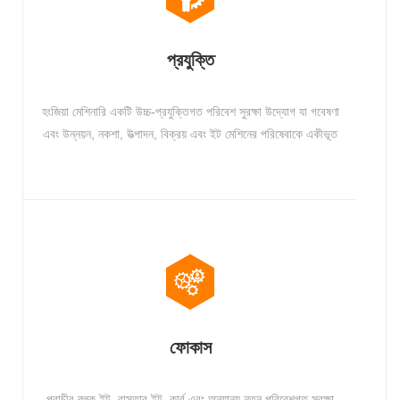
প্রযুক্তি
হংজিয়া মেশিনারি একটি উচ্চ-প্রযুক্তিগত পরিবেশ সুরক্ষা উদ্যোগ যা গবেষণা
এবং উন্নয়ন, নকশা, উত্পাদন, বিক্রয় এবং ইট মেশিনের পরিষেবাকে একীভূত
করে। কোম্পানীর গবেষণা এবং উন্নয়ন অভিজ্ঞতা, শক্তিশালী প্রযুক্তিগত
শক্তি, এবং অনেক পণ্য পেটেন্ট প্রাপ্ত হয়েছে.
ফোকাস
প্রাচীর ব্লক ইট, রাস্তার ইট, কার্ব এবং অন্যান্য নতুন পরিবেশগত সুরক্ষা