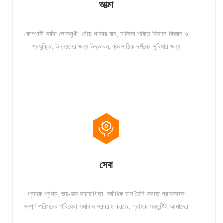
আত্মা
কোম্পানী সর্বদা লোকমুখী, বেঁচে থাকার মান, চালিকা শক্তি হিসাবে বিজ্ঞান ও
প্রযুক্তি, উন্নয়নের জন্য উদ্ভাবন, ব্যবসায়িক দর্শনের সুবিধার জন্য
পরিষেবাকে মেনে চলে। কঠোর পরিশ্রমে প্রতিশ্রুতিবদ্ধ, শ্রেষ্ঠত্বের
সাধনা, এন্টারপ্রাইজের সর্বোত্তম চেতনায় থামুন, চাহিদা তৈরি করুন, সমাজের
সেবা করুন।
সেবা
গ্রাহক প্রথম, জয়-জয় সহযোগিতা. সর্বাধিক মান তৈরি করতে গ্রাহকদের
সম্পূর্ণ পরিসরের পরিষেবা সমাধান সরবরাহ করতে, গ্রাহক সন্তুষ্টিই আমাদের
কাজের একমাত্র মান।