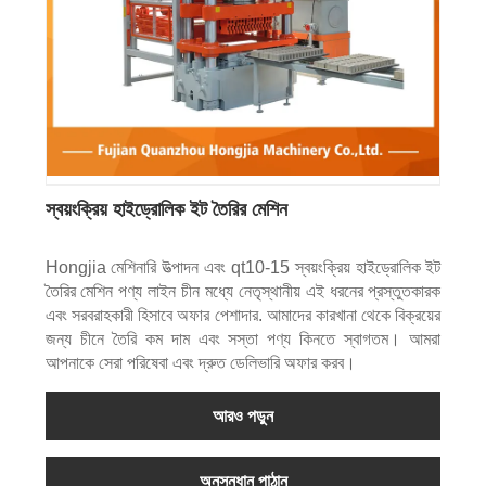
স্বয়ংক্রিয় হাইড্রোলিক ইট তৈরির মেশিন
Hongjia মেশিনারি উত্পাদন এবং qt10-15 স্বয়ংক্রিয় হাইড্রোলিক ইট
তৈরির মেশিন পণ্য লাইন চীন মধ্যে নেতৃস্থানীয় এই ধরনের প্রস্তুতকারক
এবং সরবরাহকারী হিসাবে অফার পেশাদার. আমাদের কারখানা থেকে বিক্রয়ের
জন্য চীনে তৈরি কম দাম এবং সস্তা পণ্য কিনতে স্বাগতম। আমরা
আপনাকে সেরা পরিষেবা এবং দ্রুত ডেলিভারি অফার করব।
আরও পড়ুন
অনুসন্ধান পাঠান