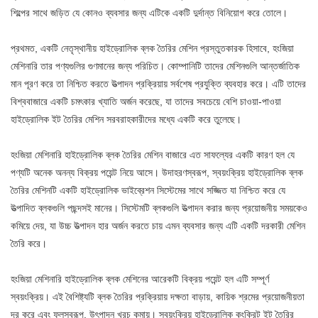
শিল্পের সাথে জড়িত যে কোনও ব্যবসার জন্য এটিকে একটি দুর্দান্ত বিনিয়োগ করে তোলে।
প্রথমত, একটি নেতৃস্থানীয় হাইড্রোলিক ব্লক তৈরির মেশিন প্রস্তুতকারক হিসাবে, হংজিয়া
মেশিনারি তার পণ্যগুলির গুণমানের জন্য পরিচিত। কোম্পানিটি তাদের মেশিনগুলি আন্তর্জাতিক
মান পূরণ করে তা নিশ্চিত করতে উত্পাদন প্রক্রিয়ায় সর্বশেষ প্রযুক্তি ব্যবহার করে। এটি তাদের
বিশ্ববাজারে একটি চমৎকার খ্যাতি অর্জন করেছে, যা তাদের সবচেয়ে বেশি চাওয়া-পাওয়া
হাইড্রোলিক ইট তৈরির মেশিন সরবরাহকারীদের মধ্যে একটি করে তুলেছে।
হংজিয়া মেশিনারি হাইড্রোলিক ব্লক তৈরির মেশিন বাজারে এত সাফল্যের একটি কারণ হল যে
পণ্যটি অনেক অনন্য বিক্রয় পয়েন্ট নিয়ে আসে। উদাহরণস্বরূপ, স্বয়ংক্রিয় হাইড্রোলিক ব্লক
তৈরির মেশিনটি একটি হাইড্রোলিক ভাইব্রেশন সিস্টেমের সাথে সজ্জিত যা নিশ্চিত করে যে
উত্পাদিত ব্লকগুলি পছন্দসই মানের। সিস্টেমটি ব্লকগুলি উত্পাদন করার জন্য প্রয়োজনীয় সময়কেও
কমিয়ে দেয়, যা উচ্চ উত্পাদন হার অর্জন করতে চায় এমন ব্যবসার জন্য এটি একটি দরকারী মেশিন
তৈরি করে।
হংজিয়া মেশিনারি হাইড্রোলিক ব্লক মেশিনের আরেকটি বিক্রয় পয়েন্ট হল এটি সম্পূর্ণ
স্বয়ংক্রিয়। এই বৈশিষ্ট্যটি ব্লক তৈরির প্রক্রিয়ায় দক্ষতা বাড়ায়, কায়িক শ্রমের প্রয়োজনীয়তা
দূর করে এবং ফলস্বরূপ, উৎপাদন খরচ কমায়। স্বয়ংক্রিয় হাইড্রোলিক কংক্রিট ইট তৈরির