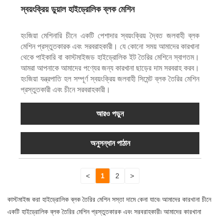
স্বয়ংক্রিয় ডুয়াল হাইড্রোলিক ব্লক মেশিন
হংজিয়া মেশিনারি চীনে একটি পেশাদার স্বয়ংক্রিয় দ্বৈত জলবাহী ব্লক
মেশিন প্রস্তুতকারক এবং সরবরাহকারী। যে কোনো সময় আমাদের কারখানা
থেকে পাইকারি বা কাস্টমাইজড হাইড্রোলিক ইট তৈরির মেশিনে স্বাগতম।
আমরা আপনাকে আমাদের পণ্যের জন্য কারখানা ছাড়ের দাম সরবরাহ করব।
হংজিয়া যন্ত্রপাতি হল সম্পূর্ণ স্বয়ংক্রিয় জলবাহী সিমেন্ট ব্লক তৈরির মেশিন
প্রস্তুতকারী এবং চীনে সরবরাহকারী।
আরও পড়ুন
অনুসন্ধান পাঠান
<
1
2
>
কাস্টমাইজ করা হাইড্রোলিক ব্লক তৈরির মেশিন সস্তা দামে কেনা যাবে৷ আমাদের কারখানা চীনে
একটি হাইড্রোলিক ব্লক তৈরির মেশিন প্রস্তুতকারক এবং সরবরাহকারী৷ আমাদের কারখানা