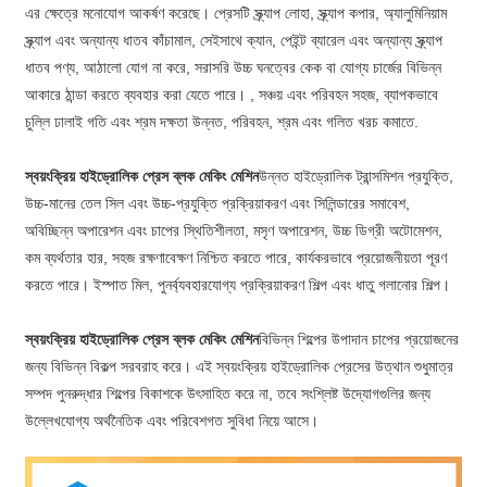
এর ক্ষেত্রে মনোযোগ আকর্ষণ করেছে। প্রেসটি স্ক্র্যাপ লোহা, স্ক্র্যাপ কপার, অ্যালুমিনিয়াম
স্ক্র্যাপ এবং অন্যান্য ধাতব কাঁচামাল, সেইসাথে ক্যান, পেইন্ট ব্যারেল এবং অন্যান্য স্ক্র্যাপ
ধাতব পণ্য, আঠালো যোগ না করে, সরাসরি উচ্চ ঘনত্বের কেক বা যোগ্য চার্জের বিভিন্ন
আকারে ঠান্ডা করতে ব্যবহার করা যেতে পারে। , সঞ্চয় এবং পরিবহন সহজ, ব্যাপকভাবে
চুল্লি ঢালাই গতি এবং শ্রম দক্ষতা উন্নত, পরিবহন, শ্রম এবং গলিত খরচ কমাতে.
স্বয়ংক্রিয় হাইড্রোলিক প্রেস ব্লক মেকিং মেশিন
উন্নত হাইড্রোলিক ট্রান্সমিশন প্রযুক্তি,
উচ্চ-মানের তেল সিল এবং উচ্চ-প্রযুক্তি প্রক্রিয়াকরণ এবং সিলিন্ডারের সমাবেশ,
অবিচ্ছিন্ন অপারেশন এবং চাপের স্থিতিশীলতা, মসৃণ অপারেশন, উচ্চ ডিগ্রী অটোমেশন,
কম ব্যর্থতার হার, সহজ রক্ষণাবেক্ষণ নিশ্চিত করতে পারে, কার্যকরভাবে প্রয়োজনীয়তা পূরণ
করতে পারে। ইস্পাত মিল, পুনর্ব্যবহারযোগ্য প্রক্রিয়াকরণ শিল্প এবং ধাতু গলানোর শিল্প।
স্বয়ংক্রিয় হাইড্রোলিক প্রেস ব্লক মেকিং মেশিন
বিভিন্ন শিল্পের উপাদান চাপের প্রয়োজনের
জন্য বিভিন্ন বিকল্প সরবরাহ করে। এই স্বয়ংক্রিয় হাইড্রোলিক প্রেসের উত্থান শুধুমাত্র
সম্পদ পুনরুদ্ধার শিল্পের বিকাশকে উৎসাহিত করে না, তবে সংশ্লিষ্ট উদ্যোগগুলির জন্য
উল্লেখযোগ্য অর্থনৈতিক এবং পরিবেশগত সুবিধা নিয়ে আসে।