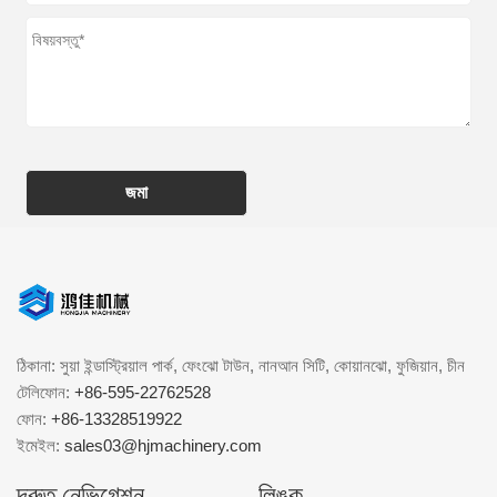
জমা
ঠিকানা: সুয়া ইন্ডাস্ট্রিয়াল পার্ক, ফেংঝো টাউন, নানআন সিটি, কোয়ানঝো, ফুজিয়ান, চীন
টেলিফোন:
+86-595-22762528
ফোন:
+86-13328519922
ইমেইল:
sales03@hjmachinery.com
দ্রুত নেভিগেশন
লিঙ্ক