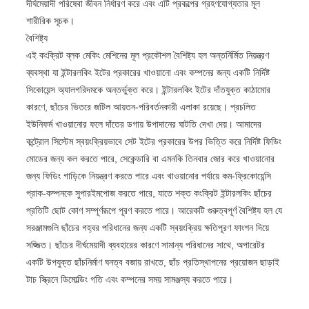
দীর্ঘমেয়াদী পরিষেবা জীবন নির্ধারণ করে এবং এটি প্রকল্পের গ্রহণযোগ্যতার মূল
শারীরিক সূচক।
বৈশিষ্ট্য
এই কংক্রিট ব্লক মেকিং মেশিনের মূল প্রকৌশল বৈশিষ্ট্য হল অন্তর্নির্মিত নিয়ন্ত্রণ
ব্যবস্থা যা ইন্টারলকিং ইটের প্রকারের খাওয়ানো এবং কম্পনের জন্য একটি নির্দিষ্ট
সিকোয়েন্স অ্যালগরিদমকে অন্তর্ভুক্ত করে। ইন্টারলকিং ইটের দাঁতযুক্ত কাঠামোর
কারণে, ছাঁচের ভিতরে জটিল আয়তন-পরিবর্তনকারী এলাকা রয়েছে। প্রচলিত
ইউনিফর্ম খাওয়ানোর ফলে দাঁতের ডগায় উপাদানের ঘাটতি দেখা দেয়। আমাদের
কন্ট্রোল সিস্টেম স্বয়ংক্রিয়ভাবে সেট ইটের প্রকারের উপর ভিত্তি করে নির্দিষ্ট ফিডিং
মোডের জন্য কল করতে পারে, সেকেন্ডারি বা এমনকি তিনবার জোর করে খাওয়ানোর
জন্য ফিডিং গাড়িকে নিয়ন্ত্রণ করতে পারে এবং খাওয়ানোর পর্যায়ে কম-ফ্রিকোয়েন্সি
প্রাক-কম্পনকে সুপারইমপোজ করতে পারে, যাতে শক্ত কংক্রিট ইন্টারলকিং ছাঁচের
প্রতিটি ছোট কোণ সম্পূর্ণরূপে পূরণ করতে পারে। আরেকটি গুরুত্বপূর্ণ বৈশিষ্ট্য হল যে
সরঞ্জামগুলি ছাঁচের গহ্বর পরিধানের জন্য একটি স্বয়ংক্রিয় ক্ষতিপূরণ ফাংশন দিয়ে
সজ্জিত। ছাঁচের দীর্ঘমেয়াদী ব্যবহারের কারণে সামান্য পরিধানের সাথে, অপারেটর
একটি উপযুক্ত ছাঁচনির্মাণ ঘনত্ব বজায় রাখতে, ছাঁচ প্রতিস্থাপনের প্রয়োজন ছাড়াই
টাচ স্ক্রিনে ডিমোল্ডিং গতি এবং কম্পনের সময় সামঞ্জস্য করতে পারে।