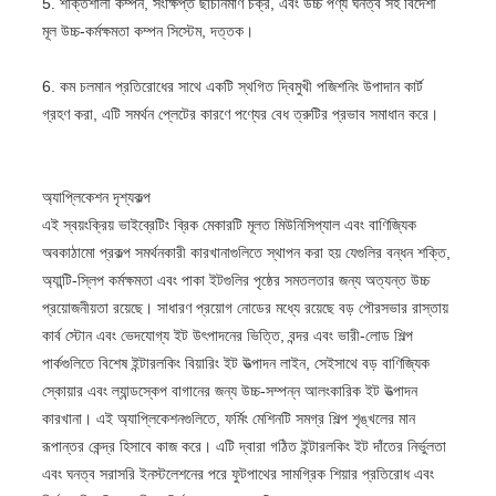
5. শক্তিশালী কম্পন, সংক্ষিপ্ত ছাঁচনির্মাণ চক্র, এবং উচ্চ পণ্য ঘনত্ব সহ বিদেশী
মূল উচ্চ-কর্মক্ষমতা কম্পন সিস্টেম, দত্তক।
6. কম চলমান প্রতিরোধের সাথে একটি স্থগিত দ্বিমুখী পজিশনিং উপাদান কার্ট
গ্রহণ করা, এটি সমর্থন প্লেটের কারণে পণ্যের বেধ ত্রুটির প্রভাব সমাধান করে।
অ্যাপ্লিকেশন দৃশ্যকল্প
এই স্বয়ংক্রিয় ভাইব্রেটিং ব্রিক মেকারটি মূলত মিউনিসিপ্যাল ​​এবং বাণিজ্যিক
অবকাঠামো প্রকল্প সমর্থনকারী কারখানাগুলিতে স্থাপন করা হয় যেগুলির বন্ধন শক্তি,
অ্যান্টি-স্লিপ কর্মক্ষমতা এবং পাকা ইটগুলির পৃষ্ঠের সমতলতার জন্য অত্যন্ত উচ্চ
প্রয়োজনীয়তা রয়েছে। সাধারণ প্রয়োগ নোডের মধ্যে রয়েছে বড় পৌরসভার রাস্তায়
কার্ব স্টোন এবং ভেদযোগ্য ইট উৎপাদনের ভিত্তি, বন্দর এবং ভারী-লোড শিল্প
পার্কগুলিতে বিশেষ ইন্টারলকিং বিয়ারিং ইট উত্পাদন লাইন, সেইসাথে বড় বাণিজ্যিক
স্কোয়ার এবং ল্যান্ডস্কেপ বাগানের জন্য উচ্চ-সম্পন্ন আলংকারিক ইট উত্পাদন
কারখানা। এই অ্যাপ্লিকেশনগুলিতে, ফর্মিং মেশিনটি সমগ্র শিল্প শৃঙ্খলের মান
রূপান্তর কেন্দ্র হিসাবে কাজ করে। এটি দ্বারা গঠিত ইন্টারলকিং ইট দাঁতের নির্ভুলতা
এবং ঘনত্ব সরাসরি ইনস্টলেশনের পরে ফুটপাথের সামগ্রিক শিয়ার প্রতিরোধ এবং