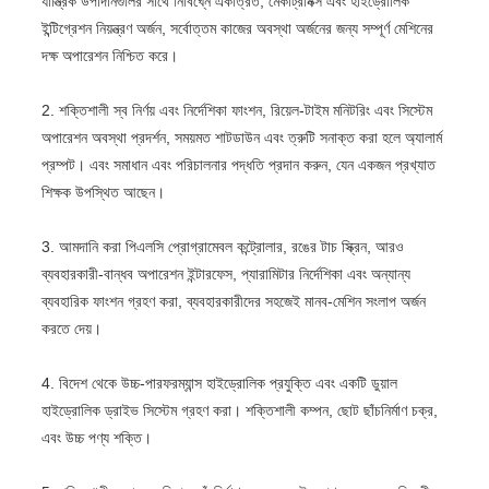
যান্ত্রিক উপাদানগুলির সাথে নির্বিঘ্নে একত্রিত, মেকাট্রনিক্স এবং হাইড্রোলিক
ইন্টিগ্রেশন নিয়ন্ত্রণ অর্জন, সর্বোত্তম কাজের অবস্থা অর্জনের জন্য সম্পূর্ণ মেশিনের
দক্ষ অপারেশন নিশ্চিত করে।
2. শক্তিশালী স্ব নির্ণয় এবং নির্দেশিকা ফাংশন, রিয়েল-টাইম মনিটরিং এবং সিস্টেম
অপারেশন অবস্থা প্রদর্শন, সময়মত শাটডাউন এবং ত্রুটি সনাক্ত করা হলে অ্যালার্ম
প্রম্পট। এবং সমাধান এবং পরিচালনার পদ্ধতি প্রদান করুন, যেন একজন প্রখ্যাত
শিক্ষক উপস্থিত আছেন।
3. আমদানি করা পিএলসি প্রোগ্রামেবল কন্ট্রোলার, রঙের টাচ স্ক্রিন, আরও
ব্যবহারকারী-বান্ধব অপারেশন ইন্টারফেস, প্যারামিটার নির্দেশিকা এবং অন্যান্য
ব্যবহারিক ফাংশন গ্রহণ করা, ব্যবহারকারীদের সহজেই মানব-মেশিন সংলাপ অর্জন
করতে দেয়।
4. বিদেশ থেকে উচ্চ-পারফরম্যান্স হাইড্রোলিক প্রযুক্তি এবং একটি ডুয়াল
হাইড্রোলিক ড্রাইভ সিস্টেম গ্রহণ করা। শক্তিশালী কম্পন, ছোট ছাঁচনির্মাণ চক্র,
এবং উচ্চ পণ্য শক্তি।