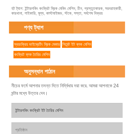
হট ট্যাগ: ইন্টারলকিং কংক্রিট ব্রিক মেকিং মেশিন, চীন, প্রস্তুতকারক, সরবরাহকারী,
কারখানা, পাইকারি, মূল্য, কাস্টমাইজড, স্টকে, সস্তা, সর্বশেষ বিক্রয়
পণ্য ট্যাগ
স্বয়ংক্রিয় ভাইব্রেটিং ব্রিক মেকার
সিমেন্ট ইট ব্লক মেশিন
কংক্রিট ব্লক তৈরির মেশিন
অনুসন্ধান পাঠান
নীচের ফর্মে আপনার তদন্ত দিতে নির্দ্বিধায় দয়া করে. আমরা আপনাকে 24
ঘন্টার মধ্যে উত্তর দেব।