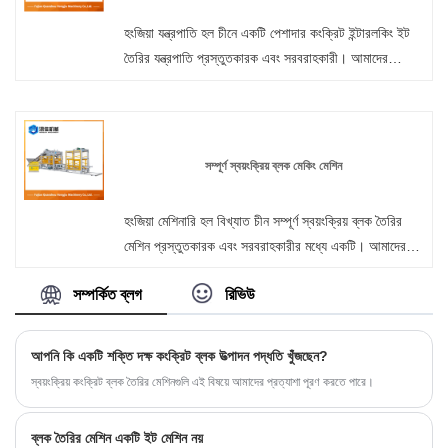
হংজিয়া যন্ত্রপাতি হল চীনে একটি পেশাদার কংক্রিট ইন্টারলকিং ইট
তৈরির যন্ত্রপাতি প্রস্তুতকারক এবং সরবরাহকারী। আমাদের
কারখানা থেকে যেকোনো সময় পাইকারি বা কাস্টমাইজড প্যালেট ফ্রি
স্বয়ংক্রিয় ইট তৈরির মেশিনে স্বাগতম। আমরা আপনাকে আমাদের
পণ্যের জন্য কারখানা ছাড়ের দাম সরবরাহ করব। হংজিয়া যন্ত্রপাতি
হল প্রাচীর প্যানেল মেশিন প্রস্তুতকারক এবং চীনে সরবরাহকারী।
সম্পূর্ণ স্বয়ংক্রিয় ব্লক মেকিং মেশিন
হংজিয়া মেশিনারি হল বিখ্যাত চীন সম্পূর্ণ স্বয়ংক্রিয় ব্লক তৈরির
মেশিন প্রস্তুতকারক এবং সরবরাহকারীর মধ্যে একটি। আমাদের
কারখানা কংক্রিট ব্লক তৈরির মেশিন তৈরিতে বিশেষজ্ঞ। হংজিয়া
সম্পর্কিত ব্লগ
রিভিউ
মেশিনারি থেকে ইট তৈরির মেশিন কিনতে স্বাগতম। গ্রাহকদের
প্রতিটি অনুরোধ 24 ঘন্টার মধ্যে উত্তর দেওয়া হচ্ছে।
আপনি কি একটি শক্তি দক্ষ কংক্রিট ব্লক উত্পাদন পদ্ধতি খুঁজছেন?
স্বয়ংক্রিয় কংক্রিট ব্লক তৈরির মেশিনগুলি এই বিষয়ে আমাদের প্রত্যাশা পূরণ করতে পারে।
ব্লক তৈরির মেশিন একটি ইট মেশিন নয়