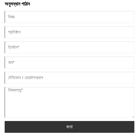
অনুসন্ধান পাঠান
জমা