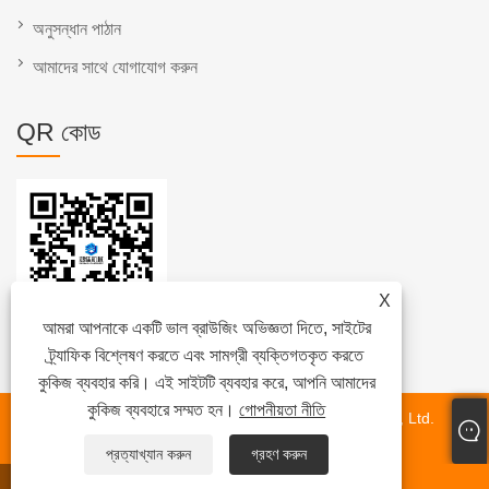
অনুসন্ধান পাঠান
আমাদের সাথে যোগাযোগ করুন
QR কোড
X
আমরা আপনাকে একটি ভাল ব্রাউজিং অভিজ্ঞতা দিতে, সাইটের
ট্র্যাফিক বিশ্লেষণ করতে এবং সামগ্রী ব্যক্তিগতকৃত করতে
কুকিজ ব্যবহার করি। এই সাইটটি ব্যবহার করে, আপনি আমাদের
কুকিজ ব্যবহারে সম্মত হন।
গোপনীয়তা নীতি
কপিরাইট © 2024 Fujian Quanzhou Hongjia Machinery Co., Ltd.
সর্বস্বত্ব সংরক্ষিত৷
প্রত্যাখ্যান করুন
গ্রহণ করুন
হোয়াটসঅ্যাপ
ই-মেইল