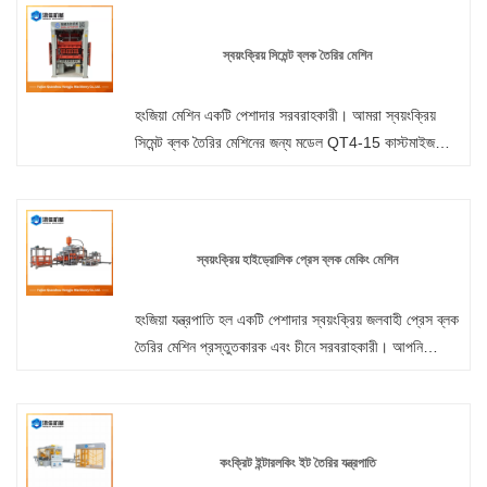
সুবিধা: সার্ভো মোটর ব্যবহারের মাধ্যমে, মেশিন চক্রকে মসৃণ করুন
যার ফলে উচ্চ মানের কংক্রিট পণ্য উৎপাদন হয়। সমানভাবে
স্বয়ংক্রিয় সিমেন্ট ব্লক তৈরির মেশিন
গুরুত্বপূর্ণ, এটি মেশিন এবং ছাঁচের অংশগুলির জীবনকে প্রসারিত
করে। এটি সুনির্দিষ্টভাবে বুল গিয়ারের ত্বরণ এবং হ্রাসকে নিয়ন্ত্রণ
হংজিয়া মেশিন একটি পেশাদার সরবরাহকারী। আমরা স্বয়ংক্রিয়
করে মেশিনের উপাদানগুলিতে বল কমিয়ে মেশিনের অংশগুলির জীবনকে
সিমেন্ট ব্লক তৈরির মেশিনের জন্য মডেল QT4-15 কাস্টমাইজ
সর্বাধিক করে তোলে।
করেছি, যা বিভিন্ন ছাঁচ দিয়ে সজ্জিত হতে পারে এবং ব্লকের বিভিন্ন
আকার এবং স্পেসিফিকেশন তৈরি করতে পারে। জিজ্ঞাসা স্বাগতম.
স্বয়ংক্রিয় হাইড্রোলিক প্রেস ব্লক মেকিং মেশিন
হংজিয়া যন্ত্রপাতি হল একটি পেশাদার স্বয়ংক্রিয় জলবাহী প্রেস ব্লক
তৈরির মেশিন প্রস্তুতকারক এবং চীনে সরবরাহকারী। আপনি
ইন্টারলক ইট মেশিন পণ্য আগ্রহী, আমাদের সাথে যোগাযোগ করুন.
আমরা বিবেকের মূল্য, নিবেদিত সেবা নিশ্চিত বিশ্রাম মান অনুসরণ.
কংক্রিট ইন্টারলকিং ইট তৈরির যন্ত্রপাতি