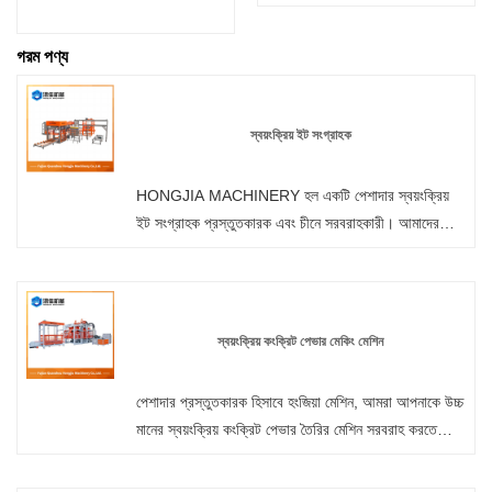
গরম পণ্য
স্বয়ংক্রিয় ইট সংগ্রাহক
HONGJIA MACHINERY হল একটি পেশাদার স্বয়ংক্রিয়
ইট সংগ্রাহক প্রস্তুতকারক এবং চীনে সরবরাহকারী। আমাদের
কারখানা থেকে যেকোনো সময় পাইকারি বা কাস্টমাইজড প্যালেট ফ্রি
স্বয়ংক্রিয় ইট তৈরির মেশিনে স্বাগতম। আমরা আপনাকে আমাদের
পণ্যের জন্য কারখানা ছাড়ের দাম সরবরাহ করব। হংজিয়া যন্ত্রপাতি
হল প্রাচীর প্যানেল মেশিন প্রস্তুতকারক এবং চীনে সরবরাহকারী।
স্বয়ংক্রিয় কংক্রিট পেভার মেকিং মেশিন
পেশাদার প্রস্তুতকারক হিসাবে হংজিয়া মেশিন, আমরা আপনাকে উচ্চ
মানের স্বয়ংক্রিয় কংক্রিট পেভার তৈরির মেশিন সরবরাহ করতে
চাই। এবং আমরা আপনাকে সেরা বিক্রয়োত্তর পরিষেবা এবং
সময়মত ডেলিভারি অফার করব। সার্ভো মোটর ভাইব্রেশন ব্যবহারের