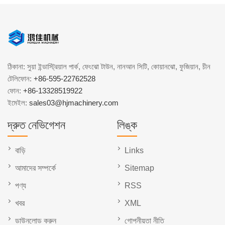
ঠিকানা: সুয়া ইন্ডাস্ট্রিয়াল পার্ক, ফেংঝো টাউন, নানআন সিটি, কোয়ানঝো, ফুজিয়ান, চীন
টেলিফোন:
+86-595-22762528
ফোন:
+86-13328519922
ইমেইল:
sales03@hjmachinery.com
দ্রুত নেভিগেশন
লিঙ্ক
বাড়ি
Links
আমাদের সম্পর্কে
Sitemap
পণ্য
RSS
খবর
XML
ডাউনলোড করুন
গোপনীয়তা নীতি